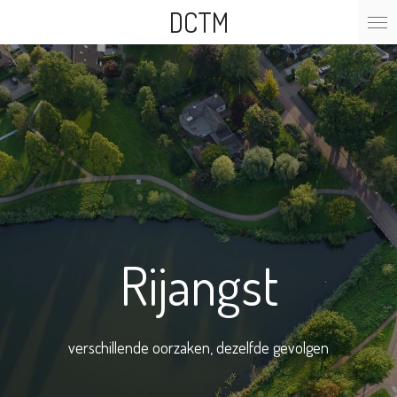
DCTM
Ga
direct
naar
de
hoofdinhoud
Rijangst
verschillende oorzaken, dezelfde gevolgen