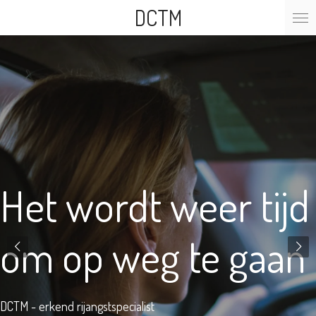
DCTM
Ga
direct
naar
de
hoofdinhoud
Het wordt weer tijd
om op weg te gaan
DCTM - erkend rijangstspecialist