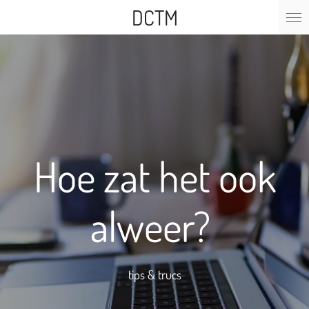
DCTM
Ga
direct
naar
de
hoofdinhoud
Hoe zat het ook
alweer?
tips & trucs